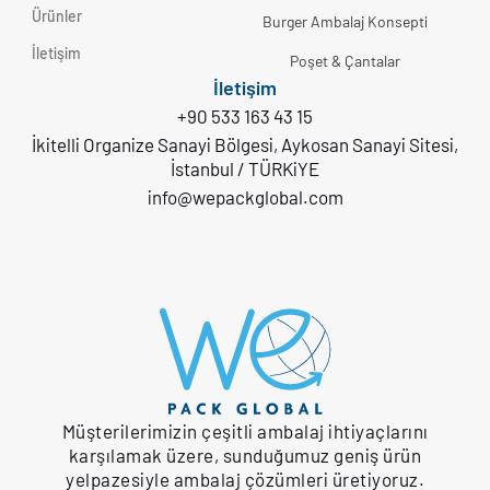
Ürünler
Burger Ambalaj Konsepti
İletişim
Poşet & Çantalar
İletişim
+90 533 163 43 15
İkitelli Organize Sanayi Bölgesi, Aykosan Sanayi Sitesi,
İstanbul / TÜRKiYE
info@wepackglobal.com
Müşterilerimizin çeşitli ambalaj ihtiyaçlarını
karşılamak üzere, sunduğumuz geniş ürün
yelpazesiyle ambalaj çözümleri üretiyoruz.