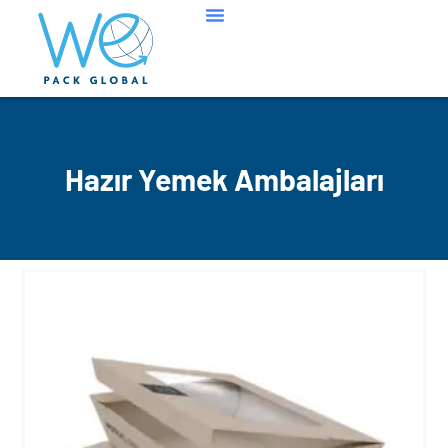
İçeriğe
atla
Hazır Yemek Ambalajları